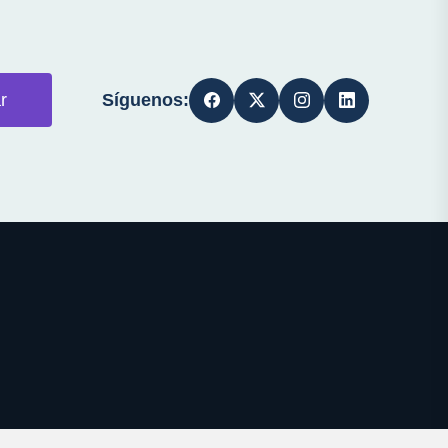
Síguenos:
r