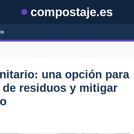
compostaje.es
to
itario: una opción para
 de residuos y mitigar
co