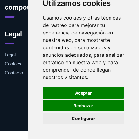
Utilizamos cookies
compostaje.es
Usamos cookies y otras técnicas
de rastreo para mejorar tu
experiencia de navegación en
Legal
nuestra web, para mostrarte
contenidos personalizados y
anuncios adecuados, para analizar
Legal
el tráfico en nuestra web y para
Cookies
comprender de donde llegan
Contacto
nuestros visitantes.
Aceptar
Rechazar
Update cookies preferences
Configurar
Copyright © 2025 compostaje.es