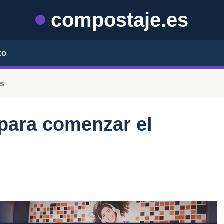
compostaje.es
to
os
para comenzar el