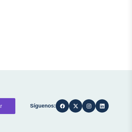
Síguenos:
r